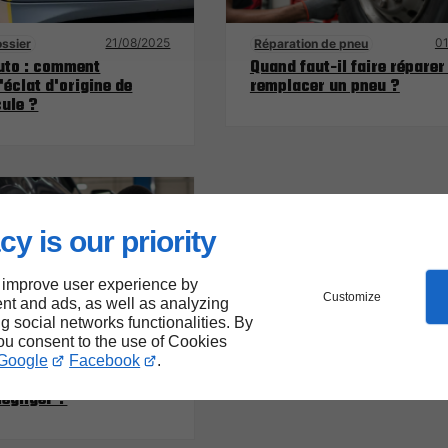
21/08/2025
01
ossier
Réparation de pneu
uto : comment
Quand faut-il faire réparer
'éclat d'origine de
remplacer un pneu ?
cule ?
cy is our priority
 improve user experience by
Customize
nt and ads, as well as analyzing
ng social networks functionalities. By
you consent to the use of Cookies
03/10/2025
Google
Facebook
.
to : pourquoi il ne faut
négliger ?