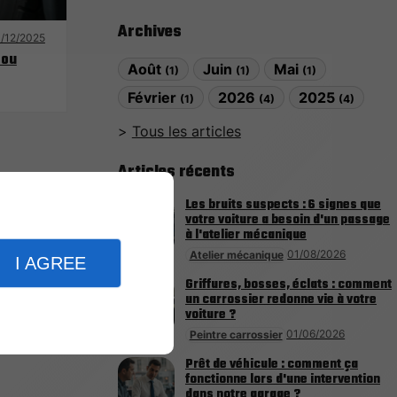
Archives
/12/2025
 ou
Août
Juin
Mai
(1)
(1)
(1)
Février
2026
2025
(1)
(4)
(4)
Tous les articles
Articles récents
Les bruits suspects : 6 signes que
votre voiture a besoin d'un passage
à l'atelier mécanique
01/08/2026
Atelier mécanique
I AGREE
Griffures, bosses, éclats : comment
un carrossier redonne vie à votre
voiture ?
01/06/2026
Peintre carrossier
Prêt de véhicule : comment ça
fonctionne lors d'une intervention
dans notre garage ?