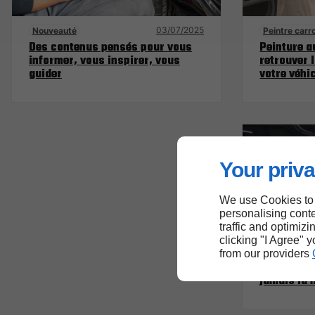
03/07/2025
Nouveauté
Peintre carr
Des contenus pensés pour vous
Peinture a
informer, vous inspirer, vous
retrouver l
guider
votre véhi
Your priva
We use Cookies to
personalising conte
traffic and optimizi
clicking "I Agree" 
Mécanicien
from our providers
Révision au
jamais la 