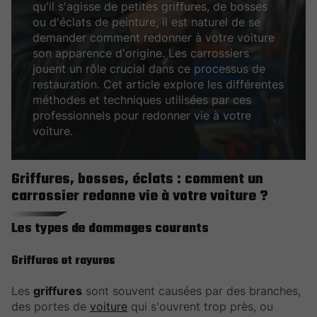
qu'il s'agisse de petites griffures, de bosses
ou d'éclats de peinture, il est naturel de se
demander comment redonner à votre voiture
son apparence d'origine. Les carrossiers
jouent un rôle crucial dans ce processus de
restauration. Cet article explore les différentes
méthodes et techniques utilisées par ces
professionnels pour redonner vie à votre
voiture.
Griffures, bosses, éclats : comment un
carrossier redonne vie à votre voiture ?
Les types de dommages courants
Griffures et rayures
Les
griffures
sont souvent causées par des branches,
des portes de
voiture
qui s'ouvrent trop près, ou